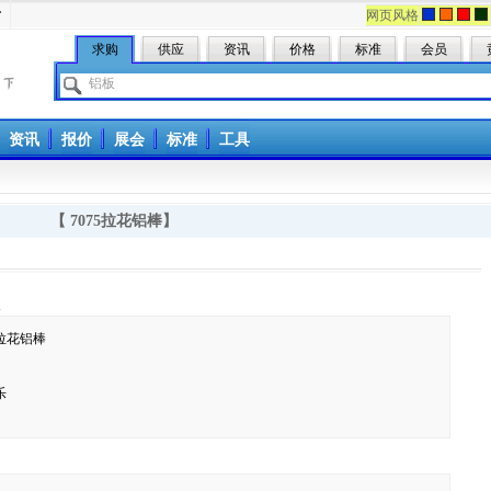
册
网页风格
求购
供应
资讯
价格
标准
会员
资讯
报价
展会
标准
工具
【 7075拉花铝棒】
息
5拉花铝棒
乐